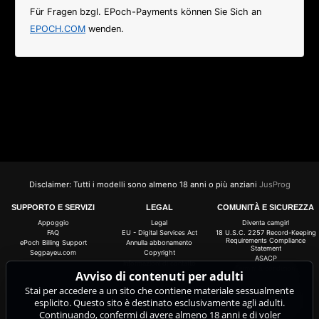
Für Fragen bzgl. EPoch-Payments können Sie Sich an
EPOCH.COM
wenden.
Disclaimer: Tutti i modelli sono almeno 18 anni o più anziani
JusProg
SUPPORTO E SERVIZI
LEGAL
COMUNITÀ E SICUREZZA
Appoggio
Legal
Diventa camgirl
FAQ
EU - Digital Services Act
18 U.S.C. 2257 Record-Keeping
Requirements Compliance
ePoch Billing Support
Annulla abbonamento
Statement
Segpayeu.com
Copyright
ASACP
Informazioni di contatto
Termini & condizioni
Avviso di contenuti per adulti
Norme sulla privacy
Stai per accedere a un sito che contiene materiale sessualmente
Anti-Spam
Impostazioni dei cookie
esplicito. Questo sito è destinato esclusivamente agli adulti.
Do not sell my data
Continuando, confermi di avere almeno 18 anni e di voler